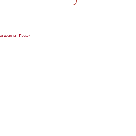
ся домены
·
Прокси