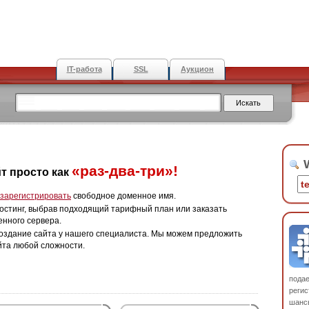
IT-работа
SSL
Аукцион
W
«раз-два-три»!
т просто как
зарегистрировать
свободное доменное имя.
остинг, выбрав подходящий тарифный план или заказать
енного сервера.
оздание сайта у нашего специалиста. Мы можем предложить
йта любой сложности.
пода
регис
шанс