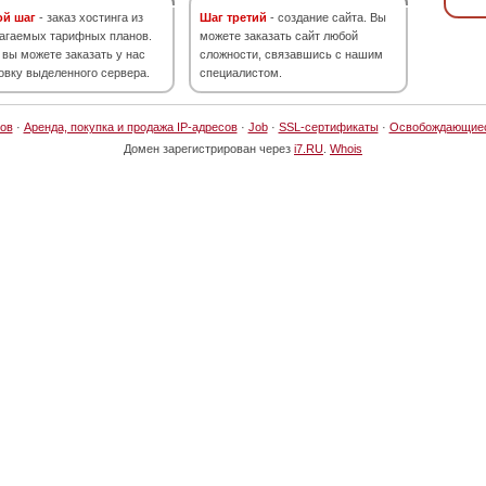
ой шаг
- заказ хостинга из
Шаг третий
- создание сайта. Вы
агаемых тарифных планов.
можете заказать сайт любой
 вы можете заказать у нас
сложности, связавшись с нашим
овку выделенного сервера.
специалистом.
ов
·
Аренда, покупка и продажа IP-адресов
·
Job
·
SSL-сертификаты
·
Освобождающие
Домен зарегистрирован через
i7.RU
.
Whois