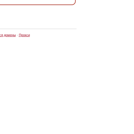
ся домены
·
Прокси