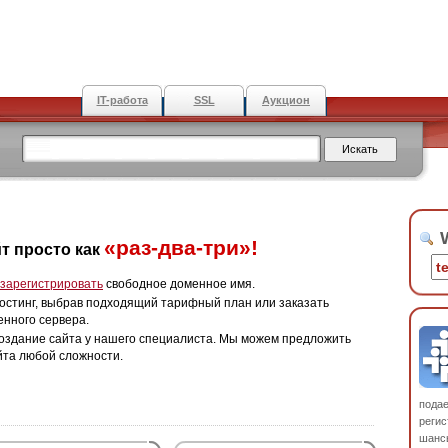
IT-работа
SSL
Аукцион
W
«раз-два-три»!
т просто как
зарегистрировать
свободное доменное имя.
остинг, выбрав подходящий тарифный план или заказать
енного сервера.
оздание сайта у нашего специалиста. Мы можем предложить
йта любой сложности.
пода
регис
шанс