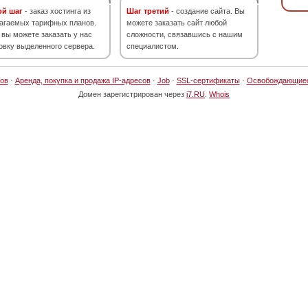
ой шаг
- заказ хостинга из
Шаг третий
- создание сайта. Вы
агаемых тарифных планов.
можете заказать сайт любой
 вы можете заказать у нас
сложности, связавшись с нашим
овку выделенного сервера.
специалистом.
ов
·
Аренда, покупка и продажа IP-адресов
·
Job
·
SSL-сертификаты
·
Освобождающие
Домен зарегистрирован через
i7.RU
.
Whois