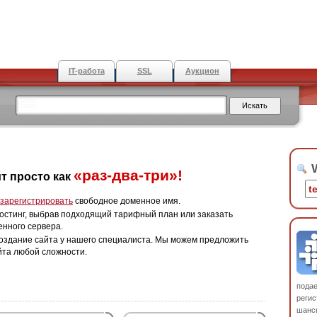
IT-работа
SSL
Аукцион
W
«раз-два-три»!
т просто как
зарегистрировать
свободное доменное имя.
остинг, выбрав подходящий тарифный план или заказать
енного сервера.
оздание сайта у нашего специалиста. Мы можем предложить
йта любой сложности.
пода
регис
шанс