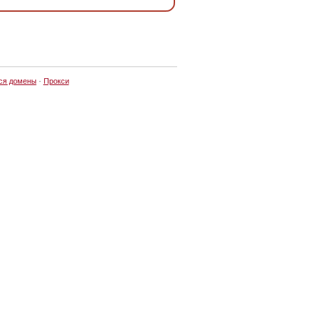
ся домены
·
Прокси