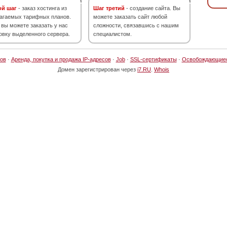
ой шаг
- заказ хостинга из
Шаг третий
- создание сайта. Вы
агаемых тарифных планов.
можете заказать сайт любой
 вы можете заказать у нас
сложности, связавшись с нашим
овку выделенного сервера.
специалистом.
ов
·
Аренда, покупка и продажа IP-адресов
·
Job
·
SSL-сертификаты
·
Освобождающие
Домен зарегистрирован через
i7.RU
.
Whois