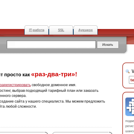
IT-работа
SSL
Аукцион
W
«раз-два-три»!
т просто как
зарегистрировать
свободное доменное имя.
остинг, выбрав подходящий тарифный план или заказать
енного сервера.
оздание сайта у нашего специалиста. Мы можем предложить
йта любой сложности.
пода
регис
шанс