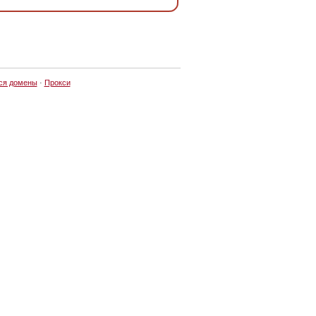
ся домены
·
Прокси