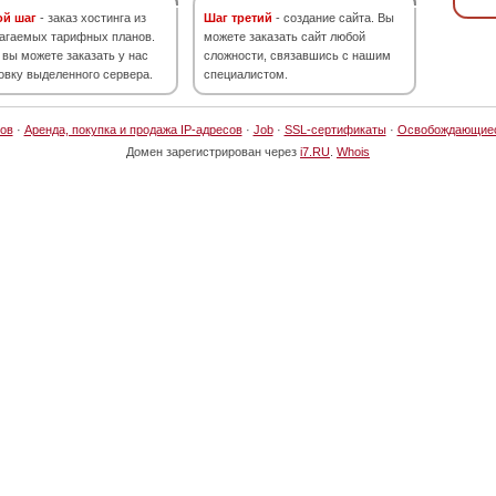
ой шаг
- заказ хостинга из
Шаг третий
- создание сайта. Вы
агаемых тарифных планов.
можете заказать сайт любой
 вы можете заказать у нас
сложности, связавшись с нашим
овку выделенного сервера.
специалистом.
ов
·
Аренда, покупка и продажа IP-адресов
·
Job
·
SSL-сертификаты
·
Освобождающие
Домен зарегистрирован через
i7.RU
.
Whois