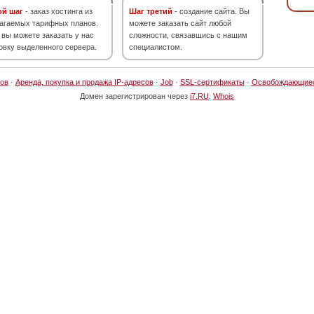
ой шаг
- заказ хостинга из
Шаг третий
- создание сайта. Вы
агаемых тарифных планов.
можете заказать сайт любой
 вы можете заказать у нас
сложности, связавшись с нашим
овку выделенного сервера.
специалистом.
ов
·
Аренда, покупка и продажа IP-адресов
·
Job
·
SSL-сертификаты
·
Освобождающие
Домен зарегистрирован через
i7.RU
.
Whois