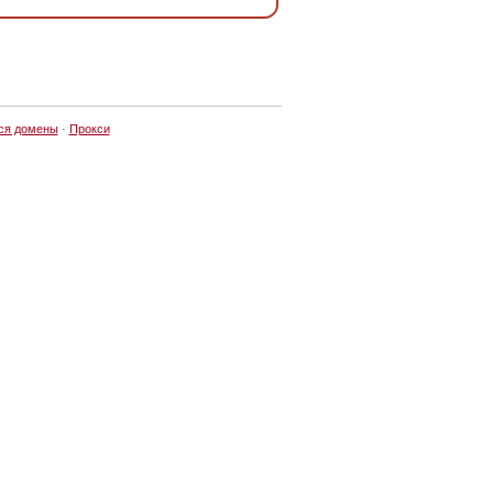
ся домены
·
Прокси