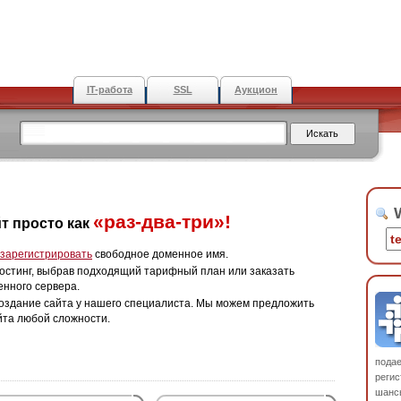
IT-работа
SSL
Аукцион
W
«раз-два-три»!
т просто как
зарегистрировать
свободное доменное имя.
остинг, выбрав подходящий тарифный план или заказать
енного сервера.
оздание сайта у нашего специалиста. Мы можем предложить
йта любой сложности.
пода
регис
шанс