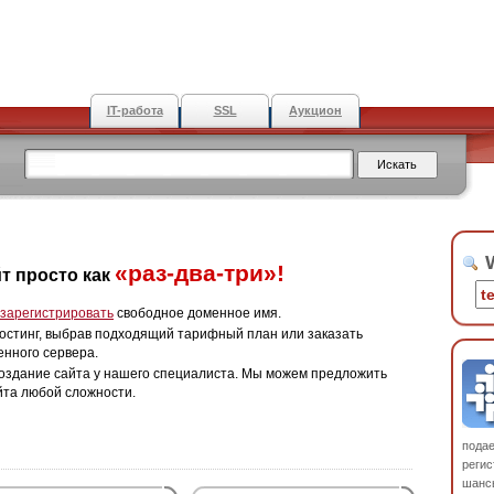
IT-работа
SSL
Аукцион
W
«раз-два-три»!
т просто как
зарегистрировать
свободное доменное имя.
остинг, выбрав подходящий тарифный план или заказать
енного сервера.
оздание сайта у нашего специалиста. Мы можем предложить
йта любой сложности.
пода
регис
шанс