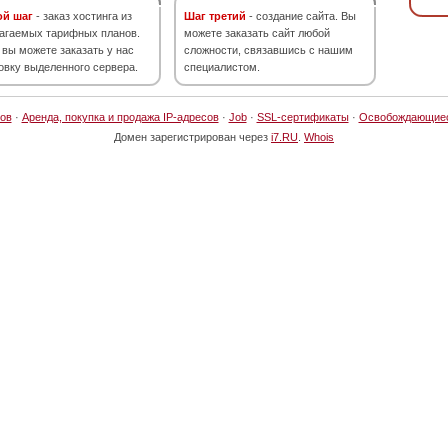
ой шаг
- заказ хостинга из
Шаг третий
- создание сайта. Вы
агаемых тарифных планов.
можете заказать сайт любой
 вы можете заказать у нас
сложности, связавшись с нашим
овку выделенного сервера.
специалистом.
ов
·
Аренда, покупка и продажа IP-адресов
·
Job
·
SSL-сертификаты
·
Освобождающие
Домен зарегистрирован через
i7.RU
.
Whois