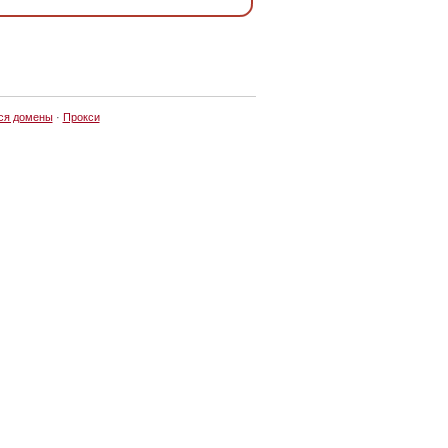
ся домены
·
Прокси